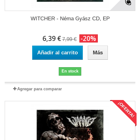
WITCHER - Néma Gyász CD, EP
6,39 €
-20%
7,99 €
Añadir al carrito
Más
En stock
Agregar para comparar
¡OFERTA!