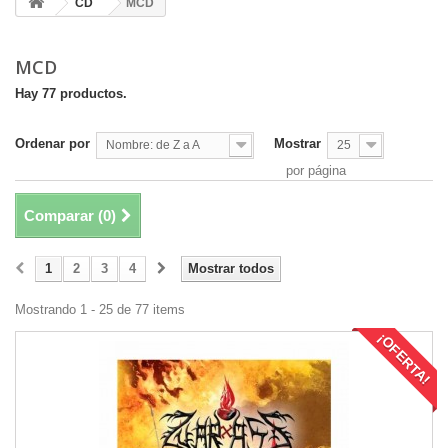
CD
MCD
MCD
Hay 77 productos.
Ordenar por
Mostrar
Nombre: de Z a A
25
por página
Comparar (
0
)
1
2
3
4
Mostrar todos
Mostrando 1 - 25 de 77 items
¡OFERTA!