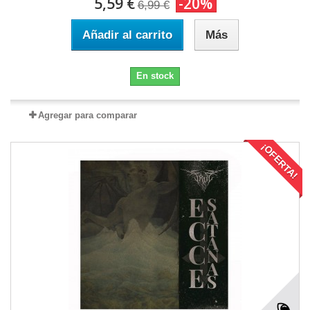
5,59 €
-20%
6,99 €
Añadir al carrito
Más
En stock
Agregar para comparar
¡OFERTA!