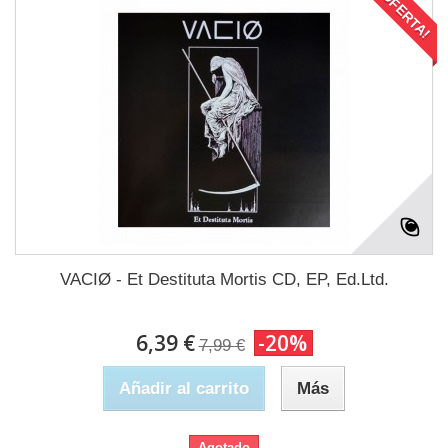
¡OFERTA!
VACIØ - Et Destituta Mortis CD, EP, Ed.Ltd.
6,39 €
-20%
7,99 €
Añadir al carrito
Más
Agotado