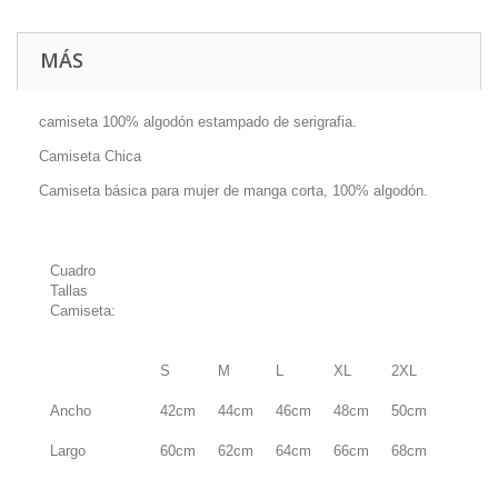
MÁS
camiseta 100% algodón estampado de serigrafia.
Camiseta Chica
Camiseta básica para mujer de manga corta, 100% algodón.
Cuadro
Tallas
Camiseta:
S
M
L
XL
2XL
Ancho
42cm
44cm
46cm
48cm
50cm
Largo
60cm
62cm
64cm
66cm
68cm