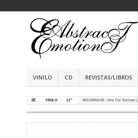
VINILO
CD
REVISTAS/LIBROS
VINILO
12''
INSOMNIUM - One For Sorrow LP,