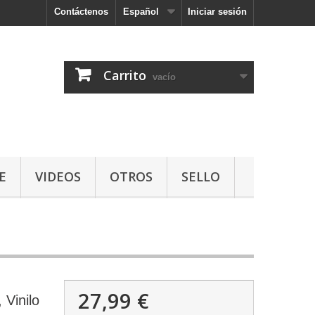
Contáctenos
Español
Iniciar sesión
Carrito
vacío
E
VIDEOS
OTROS
SELLO
27,99 €
Vinilo