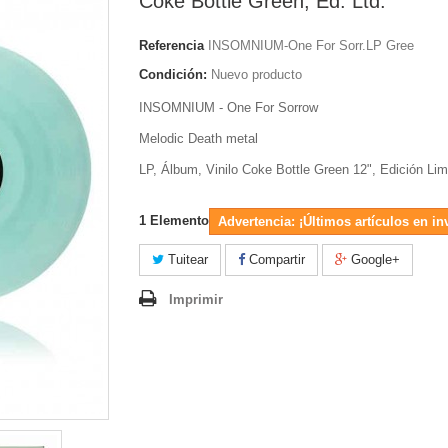
Coke Bottle Green, Ed. Ltd.
Referencia
INSOMNIUM-One For Sorr.LP Gree
Condición:
Nuevo producto
INSOMNIUM - One For Sorrow
Melodic Death metal
LP, Álbum, Vinilo Coke Bottle Green 12", Edición Lim
1
Elemento
Advertencia: ¡Últimos artículos en in
Tuitear
Compartir
Google+
Imprimir